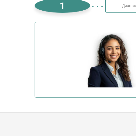
1
Диагно