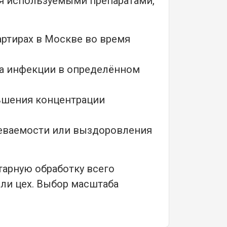
я используемыми препаратами,
артирах в Москве во время
ка инфекции в определённом
ьшения концентрации
леваемости или выздоровления
тарную обработку всего
ли цех. Выбор масштаба