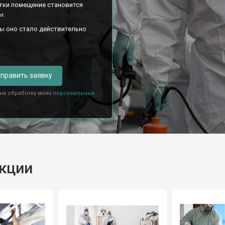
тки помещение становится
ы.
бы оно стало действительно
править заявку
 на обработку моих
персональных
екции