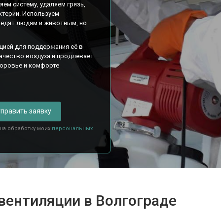
ем систему, удаляем грязь,
ктерии. Используем
редят людям и животным, но
цией для поддержания её в
качество воздуха и продлевает
доровье и комфорте
править заявку
 на обработку моих
персональных
вентиляции в Волгограде